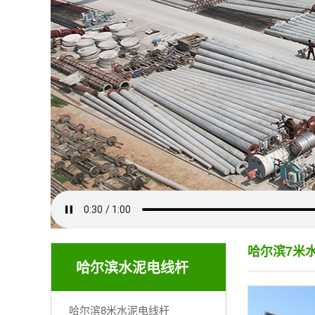
哈尔滨7米
哈尔滨水泥电线杆
哈尔滨8米水泥电线杆