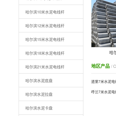
哈尔滨10米水泥电线杆
哈尔滨12米水泥电线杆
哈尔滨15米水泥电线杆
哈
哈尔滨18米水泥电线杆
地区产品
/ 
哈尔滨21米水泥电线杆
哈尔滨水泥底盘
道里7米水泥电
呼兰7米水泥电
哈尔滨水泥拉盘
哈尔滨水泥卡盘