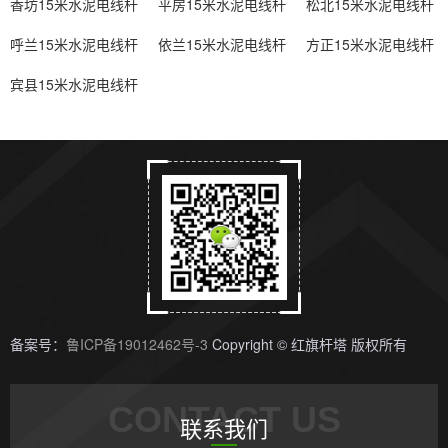
香坊15米水泥电线杆
平房15米水泥电线杆
松北15米水泥电线杆
呼兰15米水泥电线杆
依兰15米水泥电线杆
方正15米水泥电线杆
宾县15米水泥电线杆
备案号：
鲁ICP备19012462号-3
Copyright © 红旗杆塔 版权所有
CONTACT US
联系我们