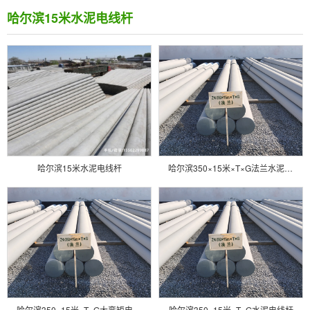
哈尔滨15米水泥电线杆
哈尔滨15米水泥电线杆
哈尔滨350×15米×T×G法兰水泥电线杆
哈尔滨350×15米×T×G大弯矩电线杆
哈尔滨350×15米×T×G水泥电线杆