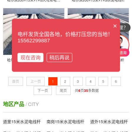
×
你们公司在哪里？
电杆发货全国各地，价格打压您的当地！
15562299887
现在咨询
稍后再说
哈尔滨350×15米钢筋混凝土电线杆
哈尔滨350×15米法兰水泥电线杆
首页
上一页
1
2
3
4
5
6
下一页
尾页
共
6
页
35
条数据
地区产品
/ CITY
道里15米水泥电线杆
南岗15米水泥电线杆
道外15米水泥电线杆